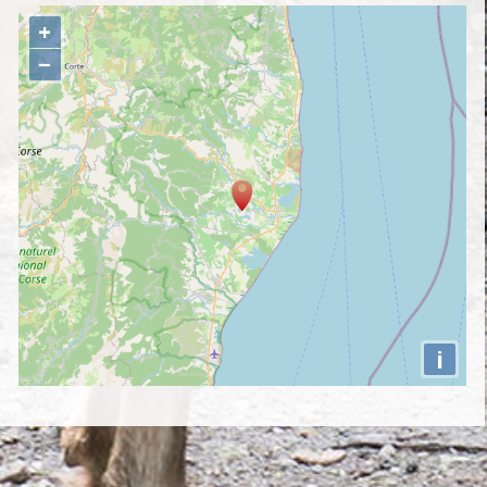
+
−
i