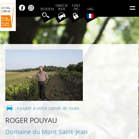
=
CARNET DE
ESPACE
RECHERCHE
ROUTE
PRO.
LANG.
Ajouter à votre carnet de route
ROGER POUYAU
Domaine du Mont Saint-Jean