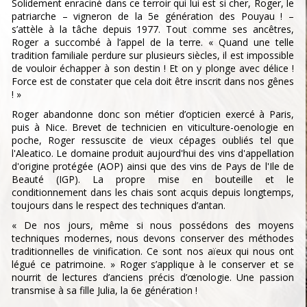
Solidement enraciné dans ce terroir qui lui est si cher, Roger, le
patriarche – vigneron de la 5e génération des Pouyau ! –
s’attèle à la tâche depuis 1977. Tout comme ses ancêtres,
Roger a succombé à l’appel de la terre. « Quand une telle
tradition familiale perdure sur plusieurs siècles, il est impossible
de vouloir échapper à son destin ! Et on y plonge avec délice !
Force est de constater que cela doit être inscrit dans nos gênes
! »
Roger abandonne donc son métier d’opticien exercé à Paris,
puis à Nice. Brevet de technicien en viticulture-oenologie en
poche, Roger ressuscite de vieux cépages oubliés tel que
l'Aleatico. Le domaine produit aujourd'hui des vins d'appellation
d'origine protégée (AOP) ainsi que des vins de Pays de l'Ile de
Beauté (IGP). La propre mise en bouteille et le
conditionnement dans les chais sont acquis depuis longtemps,
toujours dans le respect des techniques d’antan.
« De nos jours, même si nous possédons des moyens
techniques modernes, nous devons conserver des méthodes
traditionnelles de vinification. Ce sont nos aïeux qui nous ont
légué ce patrimoine. » Roger s’applique à le conserver et se
nourrit de lectures d’anciens précis d’œnologie. Une passion
transmise à sa fille Julia, la 6e génération !