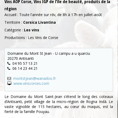
Vins AOP Corse, Vins IGP de l'ïle de beauté, produits de la
région
Accueil : Toute l'année sur rdv, de 8h à 17h en juillet-août
Territoire :
Corsica Livantina
Catégorie :
Les vins
Productions : Les Vins de Corse
Domaine du Mont St Jean - U campu a u quarciu
20270 Antisanti
04 95 57 13 21
06 14 23 44 21
montstjean@wanadoo.fr
www.vinscorses.com
Le Domaine du Mont Saint-Jean s’étend le long des coteaux
d’Antisanti, petit village de la micro-région de Rogna Indà. Le
vaste vignoble de 115 hectares, au cœur du maquis, est la
fierté de la famille Pouyau.