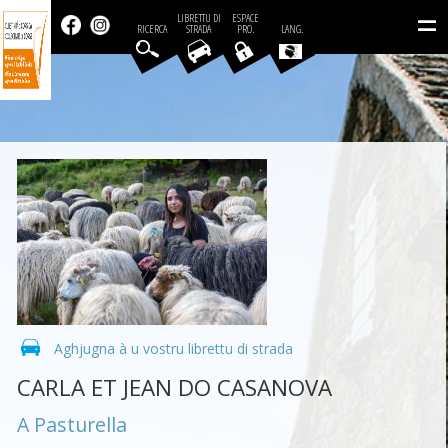
=
LIBRETTU DI
ESPACE
RICERCA
STRADA
PRO.
LANG.
Aghjugna à u vostru librettu di strada
CARLA ET JEAN DO CASANOVA
A Pasturella