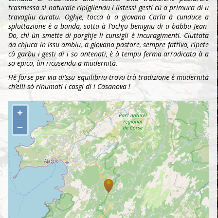
trasmessa si naturale ripigliendu i listessi gesti cù a primura di u
travagliu curatu. Oghje, tocca à a giovana Carla à cunduce a
spluttazione è a banda, sottu à l’ochju benignu di u babbu Jean-
Do, chì ùn smette di porghje li cunsigli è incuragimenti. Ciuttata
da chjuca in issu ambiu, a giovana pastore, sempre fattiva, ripete
cù garbu i gesti di i so antenati, è à tempu ferma arradicata à a
so epica, ùn ricusendu a mudernità.
Hè forse per via di’ssu equilibriu trovu trà tradizione è mudernità
ch’elli sò rinumati i casgi di i Casanova !
+
−