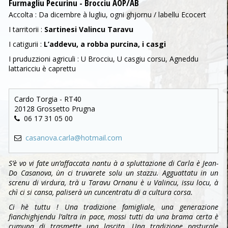
Furmagliu Pecurinu - Brocciu AOP/AB
Accolta : Da dicembre à lugliu, ogni ghjornu / labellu Ecocert
I tarritorii :
Sartinesi Valincu Taravu
I catigurii :
L’addevu, a robba purcina, i casgi
I pruduzzioni agriculi : U Brocciu, U casgiu corsu, Agneddu
lattaricciu è caprettu
Cardo Torgia - RT40
20128 Grossetto Prugna
06 17 31 05 00
casanova.carla@hotmail.com
S’è vo vi fate un’affaccata nantu à a spluttazione di Carla è Jean-
Do Casanova, ùn ci truvarete solu un stazzu. Agguattatu in un
screnu di virdura, trà u Taravu Ornanu è u Valincu, issu locu, à
chì ci si cansa, paliserà un cuncentratu di a cultura corsa.
Ci hè tuttu ! Una tradizione famigliale, una generazione
fianchighjendu l’altra in pace, mossi tutti da una brama certa è
cumuna di trasmette una lascita. Una tradizione pasturale