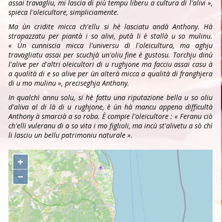
assai travagliu, mi lascia di più tempu liberu a cultura di l'alivi »,
spieca l'oleicultore, simpliciamente.
Ma ùn cridite micca ch'ellu si hè lasciatu andà Anthony. Hà
strapazzatu per piantà i so alivi, putà li è stallà u so mulinu.
« Ùn cunniscia micca l'universu di l'oleicultura, ma aghju
travagliatu assai per scuchjà un'oliu fine è gustosu. Torchju dinù
l'alive per d'altri oleicultori di u rughjone ma facciu assai casu à
a qualità di e so alive per ùn alterà micca a qualità di franghjera
di u mo mulinu », preciseghja Anthony.
In qualchì annu solu, si hè fattu una riputazione bella u so oliu
d'aliva al di là di u rughjone, è ùn hà mancu appena difficultà
Anthony à smarcià a so roba. È compie l'oleicultore : « Feranu ciò
ch'elli vuleranu di a so vita i mo figlioli, ma incù st'alivetu a sò chì
li lasciu un bellu patrimoniu naturale ».
+
−