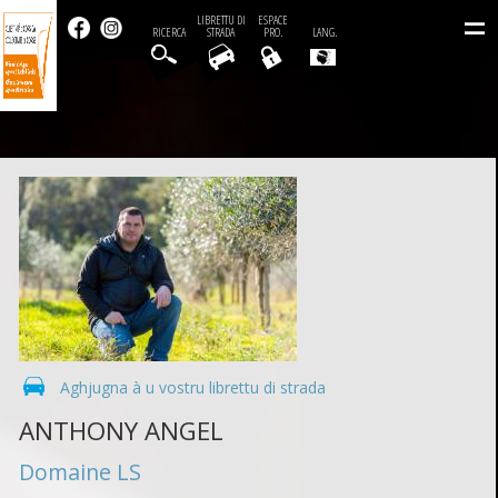
=
LIBRETTU DI
ESPACE
RICERCA
STRADA
PRO.
LANG.
Aghjugna à u vostru librettu di strada
ANTHONY ANGEL
Domaine LS