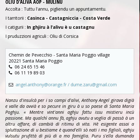
OLIU D'ALIVA AOP - MULINU
Accolta : Tuttu l'annu, pigliendu un appuntamentu.
I tarritorii :
Casinca - Castagniccia - Costa Verde
I catigurii :
In ghjiru à l’alivu è u castagnu
I pruduzzioni agriculi : Oliu di Corsica
Chemin de Pevecchio - Santa Maria Poggio village
20221 Santa Maria Poggio
06 24 65 15 46
06 11 19 89 03
angel.anthony@orange.fr / dume.zaru@gmail.com
Nanzu d'insulcà per i so campi d'alivi, Anthony Angel girava digià
e valle da avvià e so pecure in giru à u so paese di Santa Maria
Poghju. « Mentre vint'anni aghju fattu issu mistieru incù
passione. Ma qualchì annu fà, aghju avutu a voglia di passà à un
altru affare, di cambià di ritimu di vita. Hè esigente assai a
spluttazione di u bestiame è quand'elli sò nati i mo figlioli, aghju
vulsutu prufittà di più di a mo famiglia. Puru s'ella dumanda